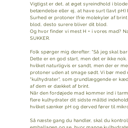
Vigtigst er det, at øget syreindhold i blo
betændelse eller ej, at have surt (lavt pH)
Surhed er protoner (frie molekyler af brint 
blod, desto surere bliver dit blod.
Og hvor finder vi mest H + i vores mad? Natu
SUKKER.
Folk spørger mig derefter:
"Så jeg skal ba
Dette er en god start, men det er ikke no
hvilket naturligvis er sandt, men der er
protoner uden at smage sødt. Vi
bør med r
"kulhydrater", som grundlæggende er kæder
af dem er dækket af brint.
Når den fordøjede mad kommer ind i tarme
flere kulhydrater dit sidste måltid indehold
hvilket sænker pH og derved fører til
mikr
Så næste gang du handler, skal du kontroll
emballagen og se, hvor mange kulhydrater 