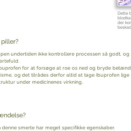
Dette b
blodkar
der ko
beskad
piller?
pen undertiden ikke kontrollere processen så godt, og
rtefuld.
m Ibuprofen for at forsøge at roe os ned og bryde betæn
e, og det tilrådes derfor altid at tage Ibuprofen lige 
truktur under medicinenes virkning.
tændelse?
en denne smerte har meget specifikke egenskaber.