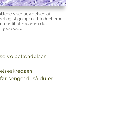
illede viser udvidelsen af
et og stigningen i blodcellerne,
mmer til at reparere det
igede væv.
 selve betændelsen
delseskredsen.
før sengetid, så du er