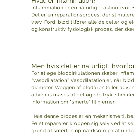
Hvad er inflammation?
Inflammation er en naturlig reaktion i vo
Det er en reparationsproces, der stimulere
væv. Fordi blod tilfører alle de celler og
og konstruktiv fysiologisk proces, der sker
Men hvis det er naturligt, hvorf
For at øge blodcirkulationen skaber inflam
"vasodilatation". Vasodilatation er, når bl
diameter. Væggen af blodåren (eller adven
adventis mases af det øgede tryk, stimul
information om "smerte" til hjernen.
Hele denne proces er en mekanisme til bes
Først reparerer kroppen sig selv ved at s
grund af smerten opmærksom på at undgå 