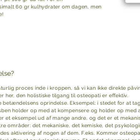
ksimalt 60 gr kulhydrater om dagen, men
e!
else?
rlig proces inde i kroppen, så vi kan ikke direkte påvirk
 her, den holistiske tilgang til osteopati er effektiv.
 betændelsens oprindelse. Eksempel: i stedet for at tag
korsben holder op med at kompensere og holder op med a
er et eksempel ud af mange andre, og det er et mekanis
r tre områder: det mekaniske, det kemiske, det psykologi
ldes aktivering af nogen af dem. F.eks. Kommer osteop