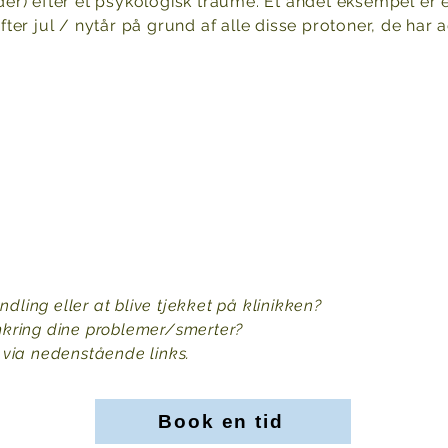
r) efter et psykologisk traume. Et andet eksempel er e
er jul / nytår på grund af alle disse protoner, de har
a
ndling eller at blive tjekket på klinikken?
kring dine problemer/smerter?
id via nedenstående links.
Book en tid