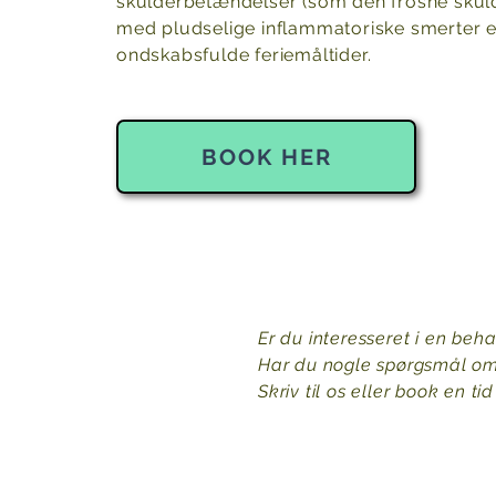
skulderbetændelser (som den frosne skulde
med pludselige inflammatoriske smerter eft
ondskabsfulde feriemåltider.
BOOK HER
Er du interesseret i en beha
Har du nogle spørgsmål om
Skriv til os eller book en t