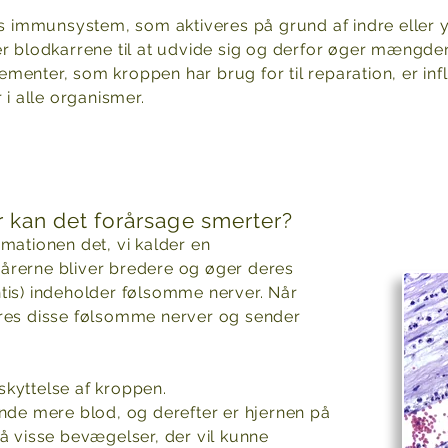
res immunsystem, som aktiveres på grund af indre eller 
r blodkarrene til at udvide sig og derfor øger mængden 
 elementer, som kroppen har brug for til reparation, er 
 i alle organismer.
or kan det forårsage smerter?
mationen det, vi kalder en
odårerne bliver bredere og øger deres
tis) indeholder følsomme nerver. Når
eres disse følsomme nerver og sender
kyttelse af kroppen.
ende mere blod, og derefter er hjernen på
visse bevægelser, der vil kunne