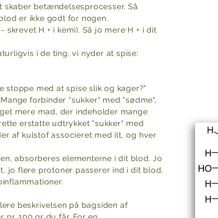
det skaber betændelsesprocesser. Så
 blod er ikke godt for nogen.
- skrevet H + i kemi). Så jo mere H + i dit
rligvis i de ting, vi nyder at spise:
re stoppe med at spise slik og kager?"
k. Mange forbinder "sukker" med "sødme",
 meget mere mad, der indeholder mange
ette erstatte udtrykket "sukker" med
 af kulstof associeret med ilt, og hver
n, absorberes elementerne i dit blod. Jo
t, jo flere protoner passerer ind i dit blod,
oinflammationer.
ere beskrivelsen på bagsiden af ​​
pr. 100 gr du får. For en