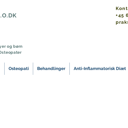
Kont
.O.DK
+45 
prak
yer og børn
Osteopater
g
Osteopati
Behandlinger
Anti-Inflammatorisk Diæt