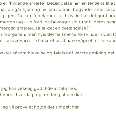
 er "hvilende smerte". Betændelse har en tendens til at
år du går hjem og hviler i sofaen, begynder smerten 
ig igen. Du kan få betændelse, hvis du har det godt
om 
erten (og ikke fordi de bevæger sig rundt i deres seng
 morgen smerter, så er det en betændelse?"
om morgenen, men hvis denne smerte forsvinder inden for
rten vedvarer i 2 timer efter at have vågnet, er risikoe
ekter såsom hævelse og følelse af varme omkring de
jeg kan virkelig godt lide at tale med
 af vores hverdag, og ændring af din diæt
eg vil prøve at holde det simpelt her.