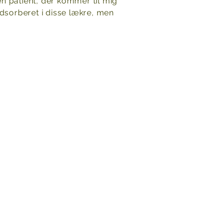
n patient, der kommer til mig
dsorberet i disse lækre, men